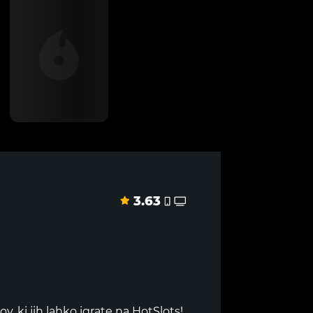
3.63
, ki jih lahko igrate na HotSlots!