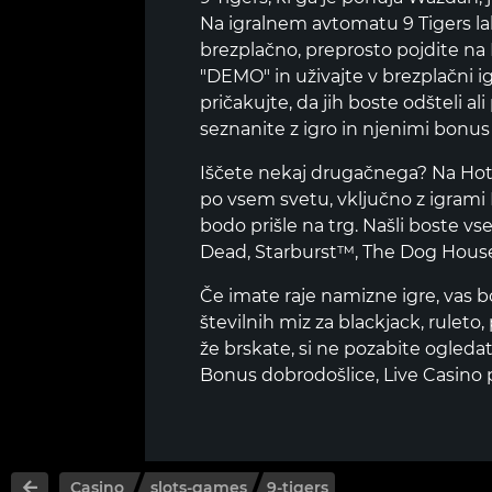
Na igralnem avtomatu 9 Tigers lah
brezplačno, preprosto pojdite na 
"DEMO" in uživajte v brezplačni ig
pričakujte, da jih boste odšteli a
seznanite z igro in njenimi bonus
Iščete nekaj drugačnega? Na HotS
po vsem svetu, vključno z igra
bodo prišle na trg. Našli boste v
Dead, Starburst™, The Dog House
Če imate raje namizne igre, vas bom
številnih miz za blackjack, ruleto
že brskate, si ne pozabite ogledati
Bonus dobrodošlice
, Live Casino
Casino
slots-games
9-tigers