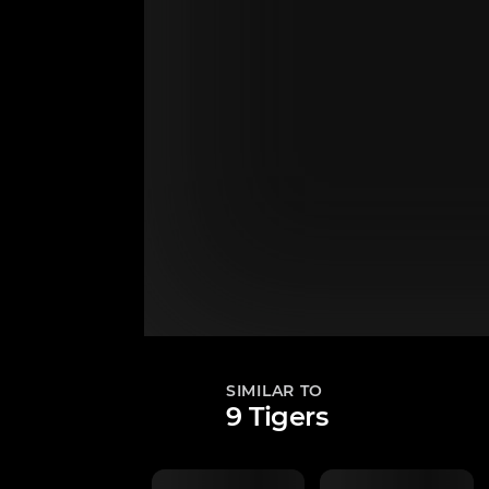
SIMILAR TO
9 Tigers