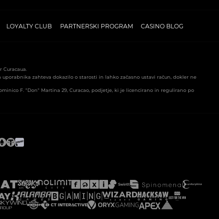
LOYALTY CLUB
PARTNERSKI PROGRAM
CASINO BLOG
r Curacaua.
ega uporabnika zahteva dokazilo o starosti in lahko začasno ustavi račun, dokler ne
ominico F. "Don" Martina 29, Curacao, podjetje, ki je licencirano in regulirano po