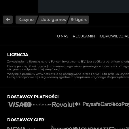
Kasyno
slots-games
9-tigers
O NAS
REGULAMIN
ODPOWIEDZIAL
LICENCJA
Ze względu na licencję na gry Forwell Investments B.V. jest spółką z ograniczoną o
Osoby poniżej 18 roku życia (lub minimalnego wieku prawnego, w zależności od regi
otrzymania odpowiedniej weryfikacji.
Wszystkie produkty www.hotslots.io są obsługiwane przez Forwell Ltd (Wielka Bryta
firmę licencjonowaną i regulowaną zgodnie z przepisami Krajowego Rozporządzenia 
DOSTAWCY PŁATNOŚCI
DOSTAWCY GIER