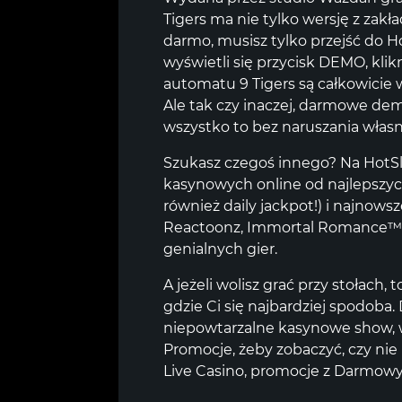
Tigers ma nie tylko wersję z zak
darmo, musisz tylko przejść do H
wyświetli się przycisk DEMO, kli
automatu 9 Tigers są całkowicie 
Ale tak czy inaczej, darmowe dem
wszystko to bez naruszania włas
Szukasz czegoś innego? Na HotSl
kasynowych online od najlepszyc
również
daily jackpot
!) i najnows
Reactoonz, Immortal Romance™, 
genialnych gier.
A jeżeli wolisz grać przy stołach,
gdzie Ci się najbardziej spodoba.
niepowtarzalne kasynowe show, w 
Promocje, żeby zobaczyć, czy ni
Live Casino, promocje z Darmowym