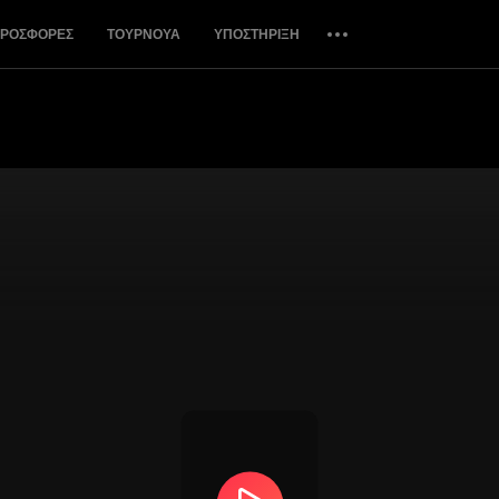
ΡΟΣΦΟΡΈΣ
ΤΟΥΡΝΟΥΆ
ΥΠΟΣΤΉΡΙΞΗ