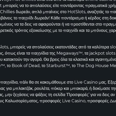
ot μπορείς να το απολαύσεις είτε ποντάροντας πραγματικά χρή
 Chillies δωρεάν, απλά μπαίνεις στο HotSlots, αναζητάς το παιχν
άνεις το παιχνίδι δωρεάν! Κάθε ποντάρισμα ή κέρδος στη δοκι
εριμένεις να τα δεις να αφαιρούνται ή να προστίθενται στο πρα
αιρετικός τρόπος εξοικείωσης με το παιχνίδι και τα μπόνους χα
tSlots, μπορείς να απολαύσεις εκατοντάδες από τα καλύτερα
slo
, όπως είναι τα παιχνίδια της Megaways™, τα
jackpot slots
που κατακτούν την αγορά. Θα βρεις όλα τα κλασικά και αγαπημέ
, το Book of Dead, το Starburst™, το The Dog House Me
 παιχνίδια, πάλι θα σε κακομάθουμε στο
Live Casino
μας. Εξερ
ας για μπλακτζάκ, ρουλέτα, πόκερ και μπακαρά, ή δοκίμασε τη
 μην ξεχάσεις να ψάξεις τη σελίδα ‘Προσφορές’ για να δεις αν
υς Καλωσορίσματος
, προσφορές Live Casino, προσφορές Δω