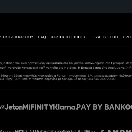
ΛΙΤΙΚΉ ΑΠΟΡΡΉΤΟΥ
FAQ
ΧΆΡΤΗΣ ΙΣΤΟΤΌΠΟΥ
LOYALTY CLUB
ΠΡΌΓ
σμένης ευθύνης που είναι οργανωμένη και υφίσταται στο Κουρασάο, καταχωρημένη στο Εμπορικό Μη
χή) να ανοίξει λογαριασμό και/ή να παίξει στο HotSlots. Η Εταιρεία διατηρεί το δικαίωμα να ζητήσ
 βάσει της άδειας παιχνιδιών που κατέχει η Forwell Investments B.V., με καταχωρημένη διεύθυ
ίδια Τύχης (LOK) υπό τη πράσινη σφραγίδα με τον αριθμό άδειας OGL/2024/1054/0509.