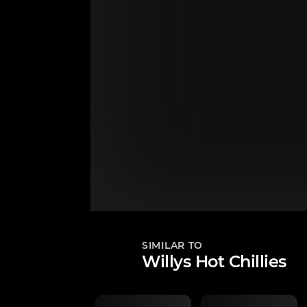
SIMILAR TO
Willys Hot Chillies