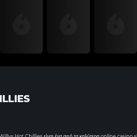
ILLIES
illys Hot Chillies είναι ένα από τα καλύτερα
online casino
s