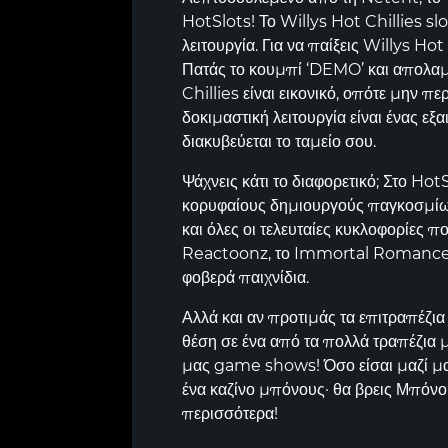
HotSlots! Το Willys Hot Chillies sl
λειτουργία. Για να παίξεις Willys Hot
Πατάς το κουμπί ‘DEMO’ και απολαμβ
Chillies είναι εικονικό, οπότε μην π
δοκιμαστική λειτουργία είναι ένας εξ
διακυβεύεται το ταμείο σου.
Ψάχνεις κάτι το διαφορετικό; Στο Ho
κορυφαίους δημιουργούς παγκοσμίως
και όλες οι τελευταίες κυκλοφορίες 
Reactoonz, το Immortal Romance™
φοβερά παιχνίδια.
Αλλά και αν προτιμάς τα επιτραπέζια
θέση σε ένα από τα πολλά τραπέζια μ
μας game shows! Όσο είσαι μαζί μας,
ένα
καζίνο μπόνους
· θα βρεις
Μπόνο
περισσότερα!