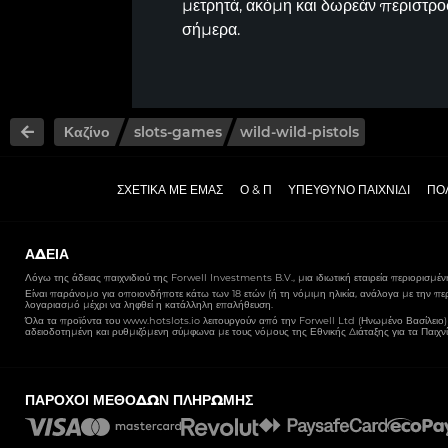
μετρητά, ακόμη και δωρεάν περιστροφ
σήμερα.
Καζίνο
slots-games
wild-wild-pistols
ΣΧΕΤΙΚΆ ΜΕ ΕΜΆΣ
Ο & Π
ΥΠΕΎΘΥΝΟ ΠΑΙΧΝΊΔΙ
ΠΟ
ΆΔΕΙΑ
Λόγω της άδειας παιχνιδιού της Forwell Investments B.V., μια ιδιωτική εταιρεία περιορι
Είναι παράνομο για οποιονδήποτε κάτω των 18 ετών (ή τη νόμιμη ηλικία, ανάλογα με την περιο
λογαριασμό μέχρι να ληφθεί η κατάλληλη επαλήθευση.
Όλα τα προϊόντα του www.hotslots.io λειτουργούν από την Forwell Ltd (Ηνωμένο Βασίλειο)
αδειοδοτημένη και ρυθμιζόμενη σύμφωνα με τους νόμους της Εθνικής Διάταξης για τα Παιχν
ΠΆΡΟΧΟΙ ΜΕΘΌΔΩΝ ΠΛΗΡΩΜΉΣ