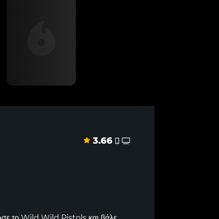
3.66
σε το Wild Wild Pistols και βάλε