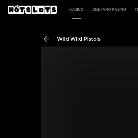
ΚΑΖΊΝΟ
ΖΩΝΤΑΝΌ ΚΑΖΊΝΟ
Π
Wild Wild Pistols