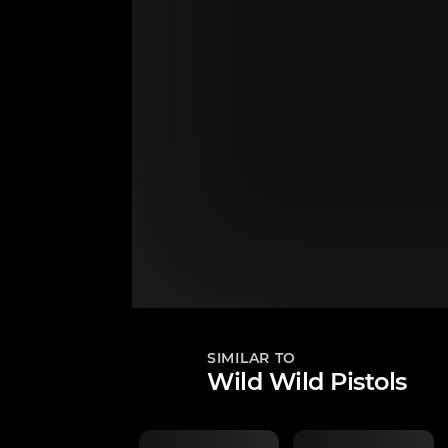
SIMILAR TO
Wild Wild Pistols