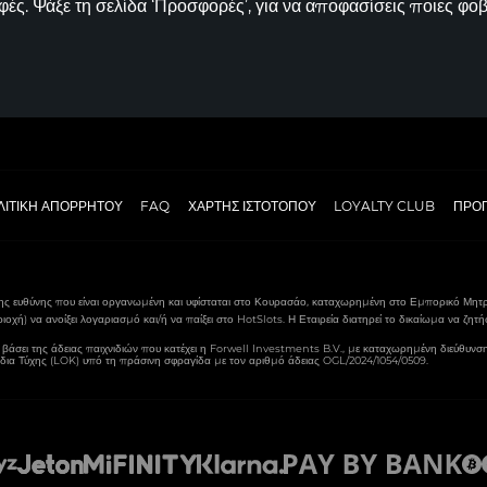
ές. Ψάξε τη σελίδα ‘Προσφορές’, για να αποφασίσεις ποιες φο
ΛΙΤΙΚΉ ΑΠΟΡΡΉΤΟΥ
FAQ
ΧΆΡΤΗΣ ΙΣΤΟΤΌΠΟΥ
LOYALTY CLUB
ΠΡΌΓ
σμένης ευθύνης που είναι οργανωμένη και υφίσταται στο Κουρασάο, καταχωρημένη στο Εμπορικό Μη
χή) να ανοίξει λογαριασμό και/ή να παίξει στο HotSlots. Η Εταιρεία διατηρεί το δικαίωμα να ζητήσ
 βάσει της άδειας παιχνιδιών που κατέχει η Forwell Investments B.V., με καταχωρημένη διεύθυ
ίδια Τύχης (LOK) υπό τη πράσινη σφραγίδα με τον αριθμό άδειας OGL/2024/1054/0509.