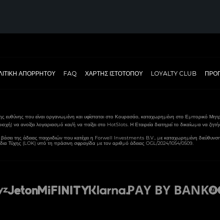
ΛΙΤΙΚΉ ΑΠΟΡΡΉΤΟΥ
FAQ
ΧΆΡΤΗΣ ΙΣΤΟΤΌΠΟΥ
LOYALTY CLUB
ΠΡΌΓ
σμένης ευθύνης που είναι οργανωμένη και υφίσταται στο Κουρασάο, καταχωρημένη στο Εμπορικό Μη
χή) να ανοίξει λογαριασμό και/ή να παίξει στο HotSlots. Η Εταιρεία διατηρεί το δικαίωμα να ζητήσ
 βάσει της άδειας παιχνιδιών που κατέχει η Forwell Investments B.V., με καταχωρημένη διεύθυ
ίδια Τύχης (LOK) υπό τη πράσινη σφραγίδα με τον αριθμό άδειας OGL/2024/1054/0509.