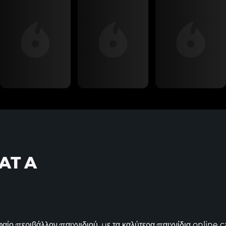
AT A
φαίο περιβάλλον παιχνιδιού, με τα καλύτερα παιχνίδια
online c