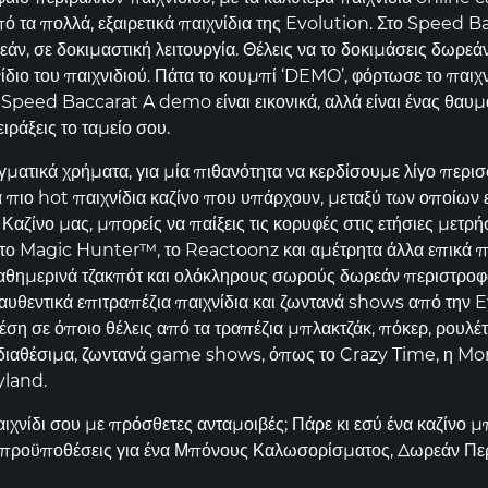
 τα πολλά, εξαιρετικά παιχνίδια της Evolution. Στο Speed Ba
εάν, σε δοκιμαστική λειτουργία. Θέλεις να το δοκιμάσεις δωρεά
νίδιο του παιχνιδιού. Πάτα το κουμπί ‘DEMO’, φόρτωσε το παιχν
 Speed Baccarat A demo είναι εικονικά, αλλά είναι ένας θαυμ
ιράξεις το ταμείο σου.
ματικά χρήματα, για μία πιθανότητα να κερδίσουμε λίγο περισ
α πιο hot παιχνίδια καζίνο που υπάρχουν, μεταξύ των οποίων
Καζίνο μας, μπορείς να παίξεις τις κορυφές στις ετήσιες μετ
Magic Hunter™, το Reactoonz και αμέτρητα άλλα επικά παιχ
αθημερινά τζακπότ
και ολόκληρους σωρούς δωρεάν περιστροφ
 αυθεντικά επιτραπέζια παιχνίδια και ζωντανά shows από την
έση σε όποιο θέλεις από τα τραπέζια μπλακτζάκ, πόκερ, ρουλέ
τα διαθέσιμα, ζωντανά game shows, όπως το Crazy Time, η Mo
yland.
αιχνίδι σου με πρόσθετες ανταμοιβές; Πάρε κι εσύ ένα
καζίνο 
ς προϋποθέσεις για ένα
Μπόνους Καλωσορίσματος
, Δωρεάν Πε