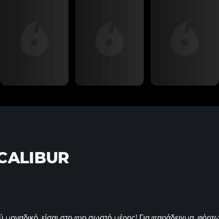
CALIBUR
ού μοναδικό, είσαι στο πιο σωστό μέρος! Για παράδειγμα, φόρ