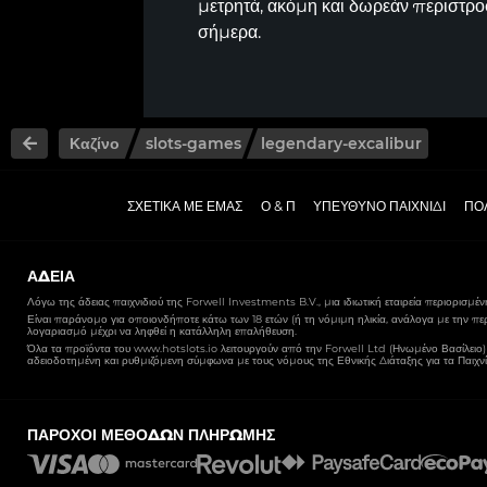
μετρητά, ακόμη και δωρεάν περιστροφ
σήμερα.
Καζίνο
slots-games
legendary-excalibur
ΣΧΕΤΙΚΆ ΜΕ ΕΜΆΣ
Ο & Π
ΥΠΕΎΘΥΝΟ ΠΑΙΧΝΊΔΙ
ΠΟ
ΆΔΕΙΑ
Λόγω της άδειας παιχνιδιού της Forwell Investments B.V., μια ιδιωτική εταιρεία περιορι
Είναι παράνομο για οποιονδήποτε κάτω των 18 ετών (ή τη νόμιμη ηλικία, ανάλογα με την περιο
λογαριασμό μέχρι να ληφθεί η κατάλληλη επαλήθευση.
Όλα τα προϊόντα του www.hotslots.io λειτουργούν από την Forwell Ltd (Ηνωμένο Βασίλειο)
αδειοδοτημένη και ρυθμιζόμενη σύμφωνα με τους νόμους της Εθνικής Διάταξης για τα Παιχν
ΠΆΡΟΧΟΙ ΜΕΘΌΔΩΝ ΠΛΗΡΩΜΉΣ