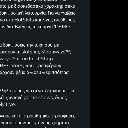
άτο με διασκεδαστικά χαρακτηριστικά
οκιμαστική λειτουργία. Για να παίξεις
νο στο HotSlots και λίγος ελεύθερος
κονίδιο. Βλέπεις το κουμπί ‘DEMO’;
να δοκιμάσεις την τύχη σου με
 αρέσουν τα
slots
της Megaways™;
ways™ ή στο Fruit Shop
ης BF Games, που προσφέρουν
ρχουν βέβαια πολύ περισσότερα,
άλληλο μέρος για σένα. Απόλαυσε μια
ετικά, ζωντανά game shows, όπως
y Live.
όνους και οι προωθητικές προσφορές
θώς προσφέρονται μπόνους χρήματα,