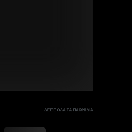
ΔΕΊΞΕ ΌΛΑ ΤΑ ΠΑΙΧΝΊΔΙΑ