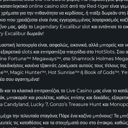
 καταπληκτικό
online casino
slot από την Red-tiger είναι γεμ
 χρήματα για την πιθανότητα να κερδίσεις, ή παίξε δωρεάν στη δ
ο που χρειάζεσαι είναι ένας εγγεγραμμένος λογαριασμός καζί
ίνο μας, ψάξε το Legendary Excalibur slot και εντόπισε το ει
ry Excalibur δωρεάν!
αστική λειτουργία είναι, ασφαλώς, εικονικά, αλλά μπορείς και 
εξαιρετικά slots και επιτραπέζια παιχνίδια στο HotSlots. Σου
 Divine Fortune™ Megaways™, στο Shamrock Holmes Mega
κδικήσεις κανένα τζακπότ; Δοκίμασε αυτούς τους τίτλους τ
une™, Magic Hunter™, Hot Sunrise™ ή Book of Gods™. Υπά
α νέα σου αγαπημένα!
δι και τα κλασικά επιτραπέζια, το
Live Casino
μας είναι το κατ
κ, μπακαράτ και ρουλέτας, καθώς επίσης και δεκάδες, εξαιρ
za Candyland, Lucky 7, Gonzo’s Treasure Hunt και Monopol
μέχρι την τελευταία σταγόνα; Πάρε ένα
καζίνο μπόνους
! Τα μπ
λευτείς τις καταθέσεις και τα στοιχήματά σου στο έπακρο, κα