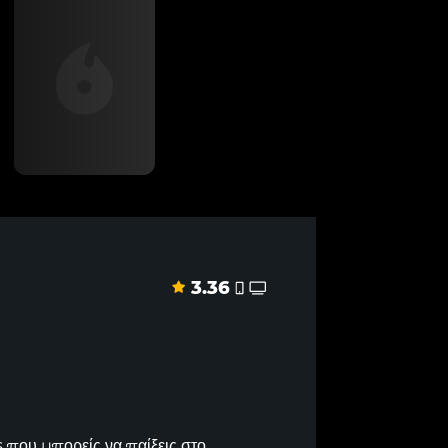
3.36
s που μπορείς να παίξεις στο