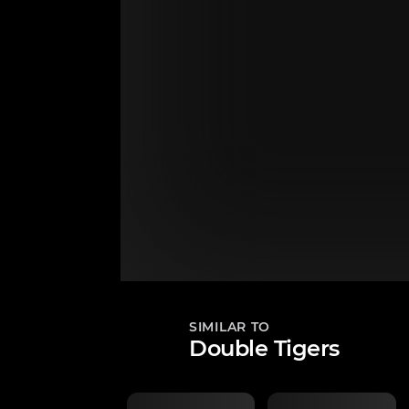
SIMILAR TO
Double Tigers