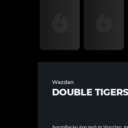
Wazdan
DOUBLE TIGER
Λεπτοδουλεμένο από τη Wazdan, το 