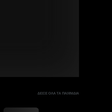
ΔΕΊΞΕ ΌΛΑ ΤΑ ΠΑΙΧΝΊΔΙΑ