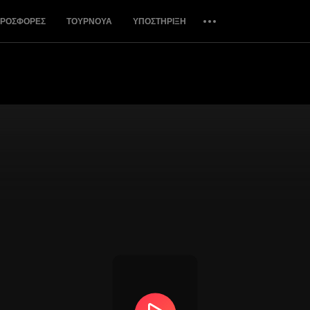
ΡΟΣΦΟΡΈΣ
ΤΟΥΡΝΟΥΆ
ΥΠΟΣΤΉΡΙΞΗ