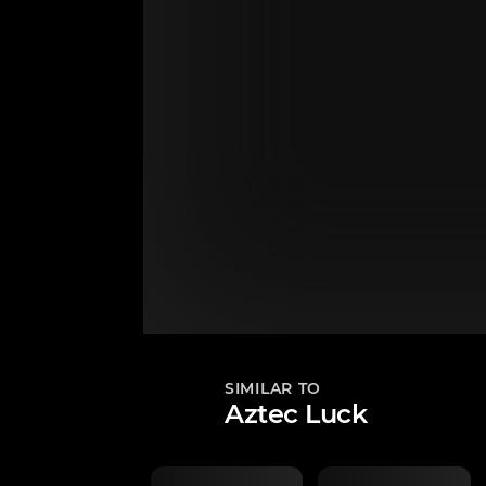
SIMILAR TO
Aztec Luck