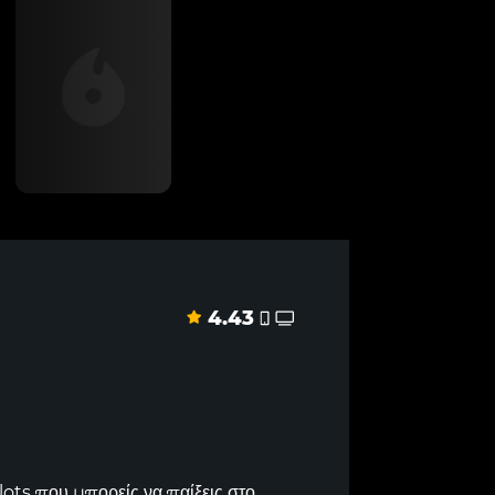
4.43
lots που μπορείς να παίξεις στο